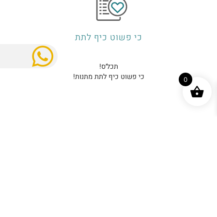
כי פשוט כיף לתת
תכל׳ס!
כי פשוט כיף לתת מתנות!
0
בגיפטא יש לנו את הפתרון המושלם לפינוק העובדים והצוות
שלכם – ימי הולדת, חגים, תמריצים שוטפים ועוד.
בין אם תרצו להעניק כרטיס פיזי או דיגיטלי, אנחנו מספקים
לכם ממשק נוח, קל ומהיר, כך שתוכלו לפנק את העובדים בכל