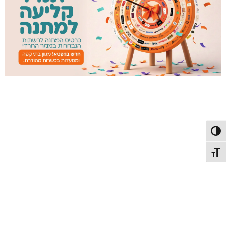
פעל/כבה ניגודיות גבוהה
תג גודל גופן