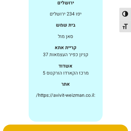
ירושלים
יפו 234 ירושלים
פעל/כבה ניגודיות גבוהה
בית שמש
תג גודל גופן
סאן מול
קריית אתא
קניון כפיר העצמאות 37
אשדוד
מרכז הקארדו הורקנוס 5
אתר
:https://avivit-weizman.co.il/