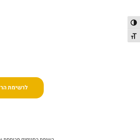
פעל/כבה ניגודיות גבוהה
תג גודל גופן
לרשימת הרש
רשימת הסניפים מבוססת על 