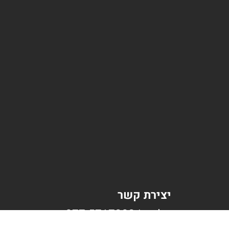
יצירת קשר
טלפון | 077-5717383