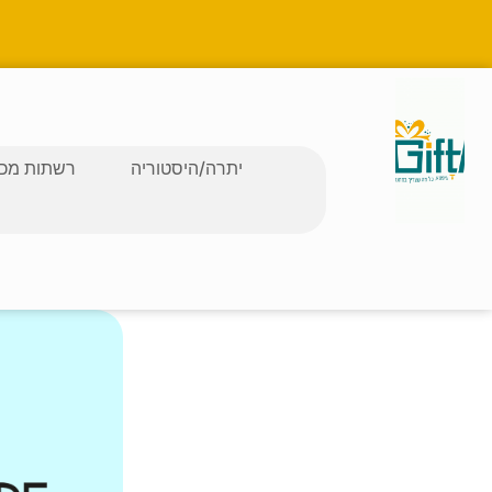
יתרה/היסטוריה
רשתות מכב