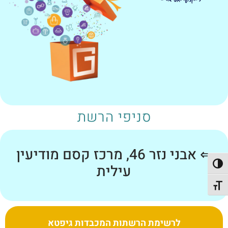
סניפי הרשת
⇐ אבני נזר 46, מרכז קסם מודיעין
פעל/כבה ניגודיות גבוהה
עילית
תג גודל גופן
לרשימת הרשתות המכבדות גיפטא