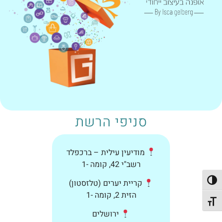
סניפי הרשת
מודיעין עילית – ברכפלד
רשב"י 42, קומה -1
קריית יערים (טלזסטון)
פעל/כבה ניגודיות גבוהה
הזית 2, קומה -1
תג גודל גופן
ירושלים