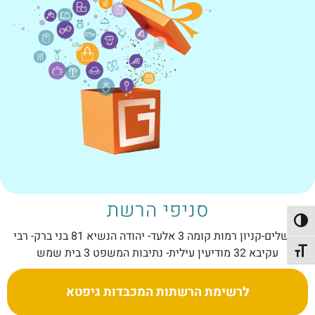
סניפי הרשת
פעל/כבה ניגודיות גבוהה
ירושלים-קניון רמות קומה 3 אלעד- יהודה הנשיא 81 בני ברק- רבי
עקיבא 32 מודיעין עילית- נתיבות המשפט 3 בית שמש
תג גודל גופן
לרשימת הרשתות המכבדות גיפטא