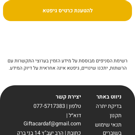
להטענת כרטיס גיפטא
רשימת הסניפים מבוססת על מידע הזמין בערוצי התקשרות עם
הרשתות, יתכנו שינויים, גיפטא אינה אחראית על דיוק המידע.
ניווט באתר
יצירת קשר
בדיקת יתרה
טלפון | 077-5717383
תקנון
דוא״ל |
Giftacardaf@gmail.com
תנאי שימוש
בשוברים
כתובת | הרב יעב"ץ 14 בני ברק