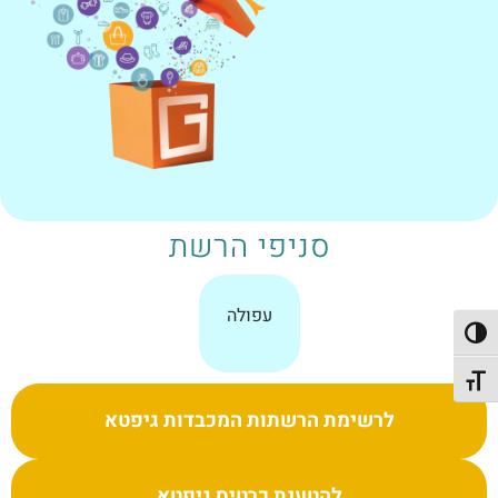
סניפי הרשת
עפולה
פעל/כבה ניגודיות גבוהה
תג גודל גופן
לרשימת הרשתות המכבדות גיפטא
להטענת כרטיס גיפטא