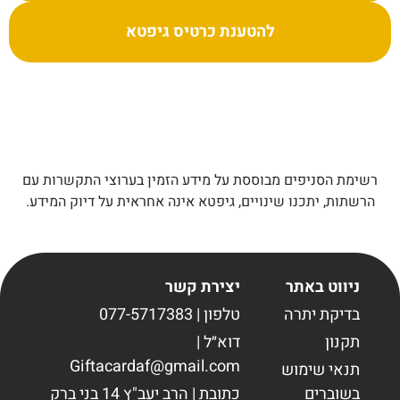
להטענת כרטיס גיפטא
רשימת הסניפים מבוססת על מידע הזמין בערוצי התקשרות עם
הרשתות, יתכנו שינויים, גיפטא אינה אחראית על דיוק המידע.
ניווט באתר
יצירת קשר
בדיקת יתרה
טלפון | 077-5717383
תקנון
דוא״ל |
Giftacardaf@gmail.com
תנאי שימוש
בשוברים
כתובת | הרב יעב"ץ 14 בני ברק