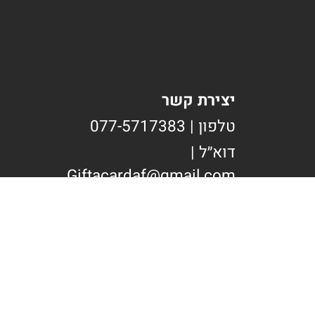
יצירת קשר
טלפון | 077-5717383
דוא״ל |
Giftacardaf@gmail.com
כתובת | הרב יעב"ץ 14 בני
ברק
WhatsApp