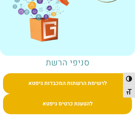
סניפי הרשת
פעל/כבה ניגודיות גבוהה
לרשימת הרשתות המכבדות גיפטא
תג גודל גופן
להטענת כרטיס גיפטא