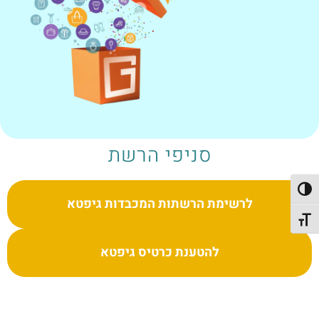
סניפי הרשת
פעל/כבה ניגודיות גבוהה
לרשימת הרשתות המכבדות גיפטא
תג גודל גופן
להטענת כרטיס גיפטא