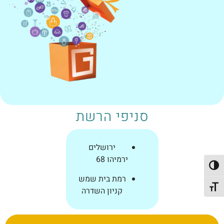
סניפי הרשת
ירושלים
ירמיהו 68
פעל/כבה ניגודיות גבוהה
רמת בית שמש
תג גודל גופן
קניון השדרה