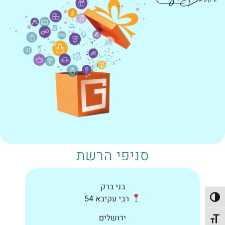
סניפי הרשת
בני ברק
רבי עקיבא 54
פעל/כבה ניגודיות גבוהה
ירושלים
תג גודל גופן