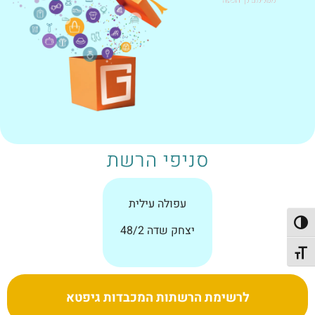
סניפי הרשת
עפולה עילית
פעל/כבה ניגודיות גבוהה
יצחק שדה 48/2
תג גודל גופן
לרשימת הרשתות המכבדות גיפטא