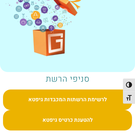
סניפי הרשת
פעל/כבה ניגודיות גבוהה
לרשימת הרשתות המכבדות גיפטא
תג גודל גופן
להטענת כרטיס גיפטא