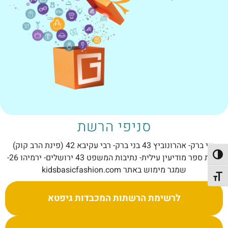
סניפי הרשת
בני ברק- אהרונוביץ 43 בני ברק- רבי עקיבא 42 (פינת הרב קוק)
קרית ספר מודיעין עילית- נתיבות המשפט 43 ירושלים- ירמיהו 26-
פעל/כבה ניגודיות גבוהה
שמגר מימוש באתר kidsbasicfashion.com
תג גודל גופן
לרשימת הרשתות המכבדות גיפטא