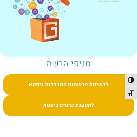
סניפי הרשת
פעל/כבה ניגודיות גבוהה
לרשימת הרשתות המכבדות גיפטא
תג גודל גופן
להטענת כרטיס גיפטא