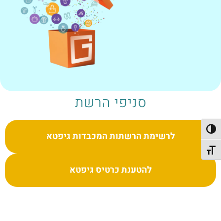
סניפי הרשת
פעל/כבה ניגודיות גבוהה
לרשימת הרשתות המכבדות גיפטא
תג גודל גופן
להטענת כרטיס גיפטא