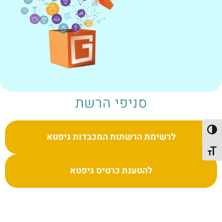
סניפי הרשת
פעל/כבה ניגודיות גבוהה
לרשימת הרשתות המכבדות גיפטא
תג גודל גופן
להטענת כרטיס גיפטא