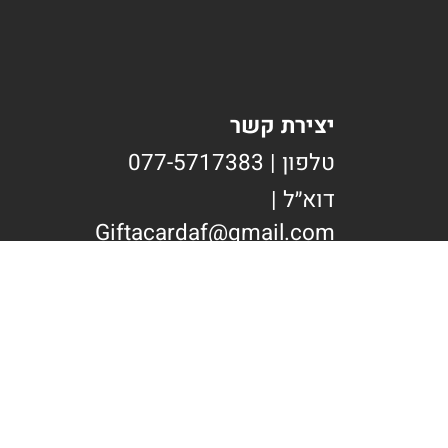
יצירת קשר
טלפון | 077-5717383
דוא״ל |
Giftacardaf@gmail.com
כתובת | הרב יעב"ץ 14 בני
ברק
WhatsApp