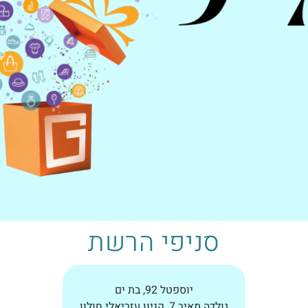
סניפי הרשת
יוספטל 92, בת ים
גולדה מאיר 7, קניון עזריאלי חולון