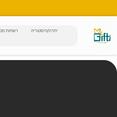
יתרה/היסטוריה
רשתות מכב